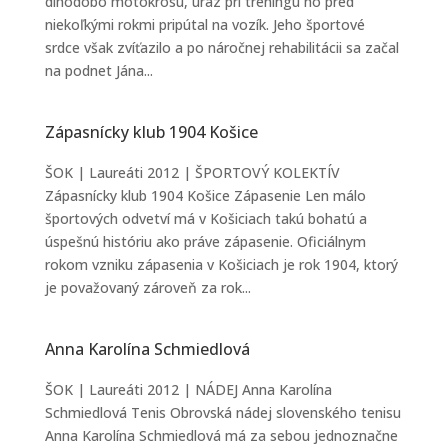
dlhodobo motokrosu, úraz pri tréningu ho pred
niekoľkými rokmi pripútal na vozík. Jeho športové
srdce však zvíťazilo a po náročnej rehabilitácii sa začal
na podnet Jána...
Zápasnícky klub 1904 Košice
ŠOK | Laureáti 2012 | ŠPORTOVÝ KOLEKTÍV
Zápasnícky klub 1904 Košice Zápasenie Len málo
športových odvetví má v Košiciach takú bohatú a
úspešnú históriu ako práve zápasenie. Oficiálnym
rokom vzniku zápasenia v Košiciach je rok 1904, ktorý
je považovaný zároveň za rok...
Anna Karolína Schmiedlová
ŠOK | Laureáti 2012 | NÁDEJ Anna Karolína
Schmiedlová Tenis Obrovská nádej slovenského tenisu
Anna Karolína Schmiedlová má za sebou jednoznačne