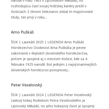
narodil v roku 1963 v Liptovskom Mikuláši, no
rozhodujúcu časť svojej hráčskej kariéry prežil v
Košiciach. S tímom železiarov získal tri majstrovské
tituly, ten prvý v roku...
Arno Puškáš
ŠOK | Laureáti 2025 | LEGENDA Arno Puškáš
Horolezectvo Osobnosť Arna Puškáša je pevne
zakotvená v dejinách slovenského horolezectva,
pričom je spojená aj s mestom Košice, kde sa 4.
februára 1925 narodil. Bol jedným z najvýznamnejších
slovenských horolezcov povojnovej...
Peter Veselovský
ŠOK | Laureáti 2024 | LEGENDA Peter Veselovský
Ľadový hokej Rodiskom Petra Veselovského je
Liptovský Mikuláš, no jeho hokejový život je spojený