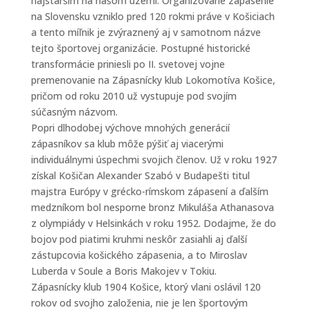
najstarším na našom území. Organizované zápasenie
na Slovensku vzniklo pred 120 rokmi práve v Košiciach
a tento míľnik je zvýraznený aj v samotnom názve
tejto športovej organizácie. Postupné historické
transformácie priniesli po II. svetovej vojne
premenovanie na Zápasnícky klub Lokomotíva Košice,
pričom od roku 2010 už vystupuje pod svojím
súčasným názvom.
Popri dlhodobej výchove mnohých generácií
zápasníkov sa klub môže pýšiť aj viacerými
individuálnymi úspechmi svojich členov. Už v roku 1927
získal Košičan Alexander Szabó v Budapešti titul
majstra Európy v grécko-rímskom zápasení a ďalším
medzníkom bol nesporne bronz Mikuláša Athanasova
z olympiády v Helsinkách v roku 1952. Dodajme, že do
bojov pod piatimi kruhmi neskôr zasiahli aj ďalší
zástupcovia košického zápasenia, a to Miroslav
Luberda v Soule a Boris Makojev v Tokiu.
Zápasnícky klub 1904 Košice, ktorý vlani oslávil 120
rokov od svojho založenia, nie je len športovým