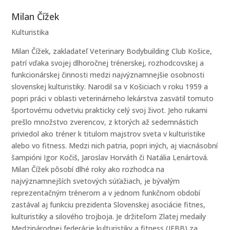
Milan Čížek
Kulturistika
Milan Čížek, zakladateľ Veterinary Bodybuilding Club Košice,
patrí vďaka svojej dlhoročnej trénerskej, rozhodcovskej a
funkcionárskej činnosti medzi najvýznamnejšie osobnosti
slovenskej kulturistiky. Narodil sa v Košiciach v roku 1959 a
popri práci v oblasti veterinárneho lekárstva zasvätil tomuto
športovému odvetviu prakticky celý svoj život. Jeho rukami
prešlo množstvo zverencov, z ktorých až sedemnástich
priviedol ako tréner k titulom majstrov sveta v kulturistike
alebo vo fitness. Medzi nich patria, popri iných, aj viacnásobní
šampióni Igor Kočiš, Jaroslav Horváth či Natália Lenártová.
Milan Čížek pôsobí dlhé roky ako rozhodca na
najvýznamnejších svetových súťažiach, je bývalým
reprezentačným trénerom a v jednom funkčnom období
zastával aj funkciu prezidenta Slovenskej asociácie fitnes,
kulturistiky a silového trojboja. Je držiteľom Zlatej medaily
Medzinárodnej federácie kulturistiky a fitness (IFBB) za