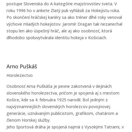
postupe Slovenska do A-kategórie majstrovstiev sveta. V
roku 1996 ho v ankete Zlatý puk vyhlásili za Hokejistu roka.
Po skončení hráčskej kariéry sa ako tréner dlhé roky venoval
výchove mladých hokejistov. Jaromír Dragan tak nezanechal
stopu len ako úspešný hráč, ale aj ako osobnosť, ktorá
dlhodobo spoluvytvárala identitu hokeja v Košiciach.
Arno Puškáš
Horolezectvo
Osobnosť Arna Puškáša je pevne zakotvená v dejinách
slovenského horolezectva, pričom je spojená aj s mestom
Košice, kde sa 4. februára 1925 narodil. Bol jedným z
najvýznamnejších slovenských horolezcov povojnovej
generácie, uznávaným publicistom, grafikom, chatárom a
členom Horskej služby.
Jeho športová dráha je spojená najmä s Vysokými Tatrami, v