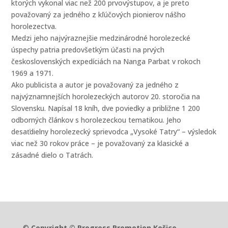
ktorých vykonal viac než 200 prvovýstupov, a je preto
považovaný za jedného z kľúčových pionierov nášho
horolezectva.
Medzi jeho najvýraznejšie medzinárodné horolezecké
úspechy patria predovšetkým účasti na prvých
československých expedíciách na Nanga Parbat v rokoch
1969 a 1971.
Ako publicista a autor je považovaný za jedného z
najvýznamnejších horolezeckých autorov 20. storočia na
Slovensku. Napísal 18 kníh, dve poviedky a približne 1 200
odborných článkov s horolezeckou tematikou. Jeho
desaťdielny horolezecký sprievodca „Vysoké Tatry“ – výsledok
viac než 30 rokov práce – je považovaný za klasické a
zásadné dielo o Tatrách.
©
Copyright © Progress Promotion Košice.