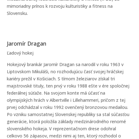
mimoriadny prínos k rozvoju kulturistiky a fitness na
Slovensku.
Jaromír Dragan
Ľadový hokej
Hokejový brankár Jaromír Dragan sa narodil v roku 1963 v
Liptovskom Mikuláši, no rozhodujúcu časť svojej hráčskej
kariéry prežil v Košiciach. S tímom železiarov získal tri
majstrovské tituly, ten prvý v roku 1988 ešte v ére spoločnej
federálnej súťaže. Na svojom konte má účasť na
olympijských hrách v Albertville i Lillehammeri, pričom z tej
prvej odchádzal v roku 1992 ovenčený bronzovou medailou.
Po vzniku samostatnej Slovenskej republiky sa stal súčasťou
generácie, ktorá položila základy medzinárodného renomé
slovenského hokeja. V reprezentačnom drese odohral
celkovo 56 zápasov, medzi nimi aj ten, ktorý rozhodol o